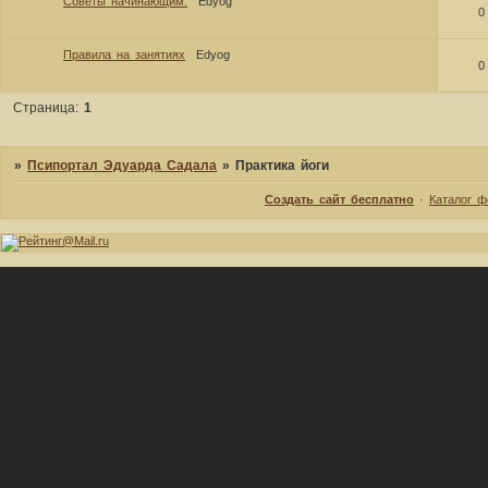
Советы начинающим:
Edyog
0
Правила на занятиях
Edyog
0
Страница:
1
»
Псипортал Эдуарда Садала
»
Практика йоги
Создать сайт бесплатно
·
Каталог 